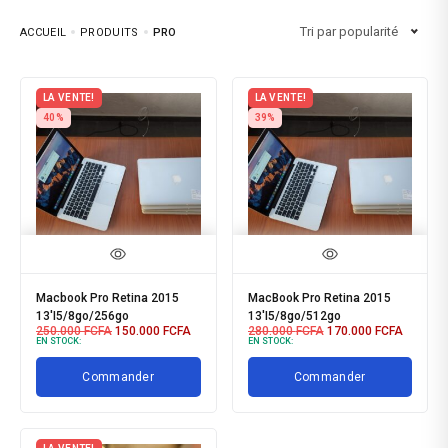
Tri par popularité
ACCUEIL
PRODUITS
PRO
LA VENTE!
LA VENTE!
40%
39%
Macbook Pro Retina 2015
MacBook Pro Retina 2015
13'I5/8go/256go
13'I5/8go/512go
250.000
FCFA
150.000
FCFA
280.000
FCFA
170.000
FCFA
EN STOCK:
EN STOCK:
Commander
Commander